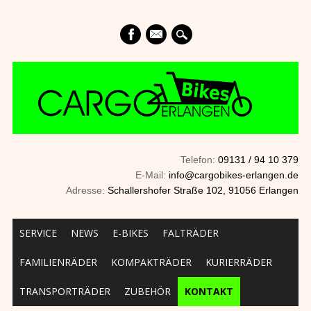
mail
Telefon:
09131 / 94 10 379
E-Mail:
info@cargobikes-erlangen.de
Adresse:
Schallershofer Straße 102, 91056 Erlangen
Main menu
Skip to content
SERVICE
NEWS
E-BIKES
FALTRÄDER
FAMILIENRÄDER
KOMPAKTRÄDER
KURIERRÄDER
TRANSPORTRÄDER
ZUBEHÖR
KONTAKT